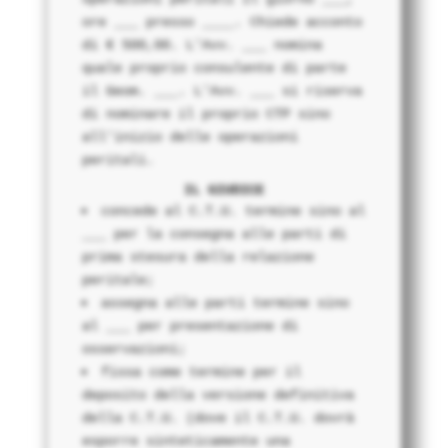
ore ___ presso ____. Chiede acconto
di € 500,00. L'Avv. ___ nomina
quale proprio consulente di parte
il Geom. ___. L'Avv. ___ si riserva
di nominare il proprio CTP sino
all'inizio delle operazioni
peritali.
IL GIUDICE
concede al C.T.U. termine sino al
___ per la consegna alle parti di
prima stesura della relazione
peritale;
assegna alle parti termine sino
al ___ per presentazione di
osservazioni;
fissa come termine per il
deposito della versione definitiva
della C.T.U. (dove il C.T.U. dovrà
esporre sinteticamente una