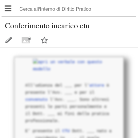
Conferimento incarico ctu
All'udienza del ___ per l'
attore
è
presente l'Avv. ___ e per il
convenuto
l'Avv. ___. Sono altresì
presenti le
parti
personalmente e
il Dott. ___ ai fini della pratica
professionale.
E' presente il
CTU
Dott. ___ nato a
___ residente in ___, il quale