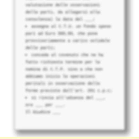
valutazione delle osservazioni
delle parti, da allegarsi alla
consulenza) la data del ___;
assegna al C.T.U. un fondo spese
pari ad Euro 300,00, che pone
provvisoriamente a carico solidale
delle parti;
concede al covenuto che ne ha
fatto richiesta termine per la
nomina di
C.T.P.
sino a che non
abbiamo inizio le operazioni
peritali in osservazione delle
forme previste dall'art. 201 c.p.c;
si rinvia all'udienza del ___,
ore ___ per ___.
Il Giudice ___