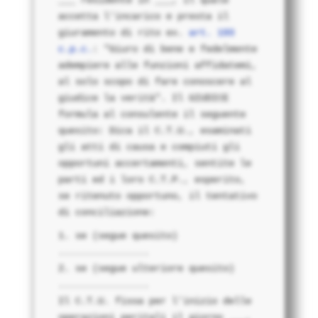
accetta l'incarico e presta il
giuramento di rito ex.
art. 193
c.p.c.
: "Giuro di bene e fedelmente
adempiere alle funzioni affidatemi,
al solo scopo di fare conoscere al
giudice la verità". Il
GIUDICE
formula al consulente il seguente
quesito: Dica il C.T.U., esaminati
gli atti di causa e compiuti gli
opportuni accertamenti, sentite le
parti ed i loro
C.T.P.
, esperito,
se ritenuto opportuno, il tentativo
di conciliazione:
se (segue quesito)
................
se (segue ulteriore quesito)
................
Il C.T.U. fissa per l'inizio delle
operazioni peritali il giorno ___,