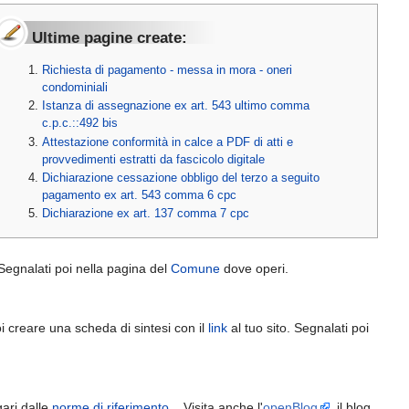
Ultime pagine create:
Richiesta di pagamento - messa in mora - oneri
condominiali
Istanza di assegnazione ex art. 543 ultimo comma
c.p.c.::492 bis
Attestazione conformità in calce a PDF di atti e
provvedimenti estratti da fascicolo digitale
Dichiarazione cessazione obbligo del terzo a seguito
pagamento ex art. 543 comma 6 cpc
Dichiarazione ex art. 137 comma 7 cpc
 Segnalati poi nella pagina del
Comune
dove operi.
oi creare una scheda di sintesi con il
link
al tuo sito. Segnalati poi
ari dalle
norme di riferimento
... Visita anche l'
openBlog
, il blog