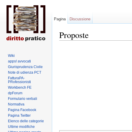
Pagina
Discussione
Proposte
Wiki
apps! avvocati
Giurisprudenza Civile
Note di udienza PCT
FatturaPA-
PRofessionisti
Workbench FE
dpForum
Formulario verbali
Normativa
Pagina Facebook
Pagina Twitter
Elenco delle categorie
Ultime modifiche
Vai a:
navigazione
,
ricerca