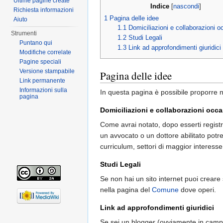
Ultime pagine create
Indice
[
nascondi
]
Richiesta informazioni
1
Pagina delle idee
Aiuto
1.1
Domiciliazioni e collaborazioni o
Strumenti
1.2
Studi Legali
Puntano qui
1.3
Link ad approfondimenti giuridici
Modifiche correlate
Pagine speciali
Versione stampabile
Pagina delle idee
Link permanente
Informazioni sulla
In questa pagina è possibile proporre n
pagina
Domiciliazioni e collaborazioni occa
Come avrai notato, dopo esserti registr
un avvocato o un dottore abilitato potr
curriculum, settori di maggior interesse
Studi Legali
Se non hai un sito internet puoi creare 
nella pagina del
Comune
dove operi.
Link ad approfondimenti giuridici
Se sei un blogger (ovviamente in campo