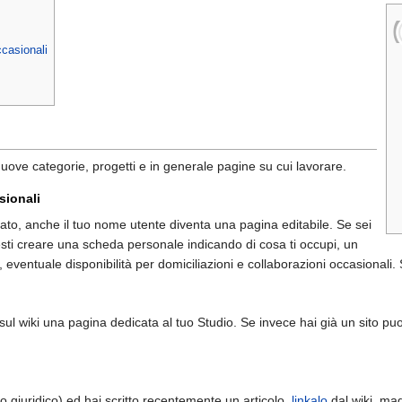
ccasionali
uove categorie, progetti e in generale pagine su cui lavorare.
sionali
ato, anche il tuo nome utente diventa una pagina editabile. Se sei
esti creare una scheda personale indicando di cosa ti occupi, un
, eventuale disponibilità per domiciliazioni e collaborazioni occasionali.
sul wiki una pagina dedicata al tuo Studio. Se invece hai già un sito pu
 giuridico) ed hai scritto recentemente un articolo,
linkalo
dal wiki, mag