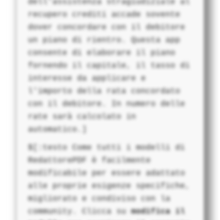
dell'assistenza stragiudiziale al
recupero crediti accade sovente
dover concordare con il debitore
un piano di rientro. Questa app
consente di elaborare il piano
fornendo il capitale, il tasso di
interesse da applicare e
l'importo della rata concordato
con il debitore. In numero delle
rate sarà calcolato in
automatico.]
$[:testo Come tutti i modelli di
RedattorePDF è facilmente
modificabile per essere adattato
alle proprie esigenze specifiche,
migliorato e condiviso con la
community. Clicca su
modifica il