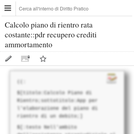
Calcolo piano di rientro rata
costante::pdr recupero crediti
ammortamento
((:
$[titolo:Calcolo Piano di
Rientro;sottotitolo:App per
l'elaborazione del piano di
rientro di un debito;]
$[:testo Nell'ambito