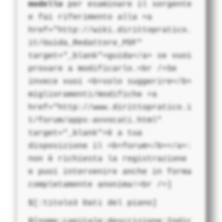
modello
per esaminare il sorgente
e fai riferimento alla <a
href="http://wiki.dirittopratico.
it/Guida_Redattore_PDF"
target="_blank">guida</a> se vuoi
provare a modificarlo.<br />Se
invece vuoi <b>solo suggerire</b>
miglioramenti/modifiche <a
href="http://www.dirittopratico.i
t/forum/apps-avvocati.html"
target="_blank">è a tua
disposizione il <b>forum</b></a>:
non è richiesta la registrazione
e puoi intervenire anche in forma
completamente anonima!<br />]
$[:titolo3 Dati del piano]
$[nome:capitale;descrizione:Indic