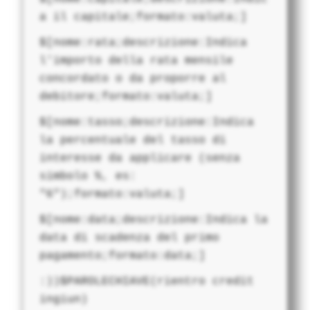
a il capitale;formato:valuta;]
$[nome:rata;descrizione:Indica
l'importo della rata mensile
concordato o da proporre al
debitore;formato:valuta;]
$[nome:tasso;descrizione:Indica
la percentuale del tasso di
interesse da applicare (senza
simbolo %, es:
"6");formato:valuta;]
$[nome:data;descrizione:Indica la
data di scadenza del primo
pagamento;formato:data;]
:))$PAROLECHIAVE(rientro credit
ingiun)