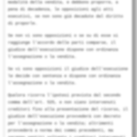
modalità della vendita, e debbono proporre, a
pena di decadenza, le opposizioni agli atti
esecutivi, se non sono già decadute dal diritto
di proporle.
Se non vi sono opposizioni o se su di esse si
raggiunge l'accordo delle parti comparse, il
giudice dell'esecuzione dispone con ordinanza
l'assegnazione o la vendita.
Se vi sono opposizioni il giudice dell'esecuzione
le decide con sentenza e dispone con ordinanza
l'assegnazione o la vendita.
Qualora ricorra l'ipotesi prevista dal secondo
comma dell'art. 525, e non siano intervenuti
creditori fino alla presentazione del ricorso, il
giudice dell'esecuzione provvederà con decreto
per l'assegnazione o la vendita; altrimenti
provvederà a norma dei commi precedenti, ma