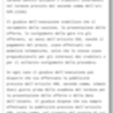
saranno sentiti soltanto i creditori intervenuti
nel termine previsto dal secondo comma dell'art.
525.(113a)
Il giudice dell'esecuzione stabilisce che il
versamento della cauzione, la presentazione delle
offerte, lo svolgimento della gara tra gli
offerenti, ai sensi dell'articolo 532, nonchè il
pagamento del prezzo, siano effettuati con
modalità telematiche, salvo che le stesse siano
pregiudizievoli per gli interessi dei creditori o
per il sollecito svolgimento della procedura.
In ogni caso il giudice dell'esecuzione può
disporre che sia effettuata la pubblicità
prevista dall'articolo 490, secondo comma, almeno
dieci giorni prima della scadenza del termine per
la presentazione delle offerte o della data
dell'incanto. Il giudice dispone che sia sempre
effettuata la pubblicità prevista dall'articolo