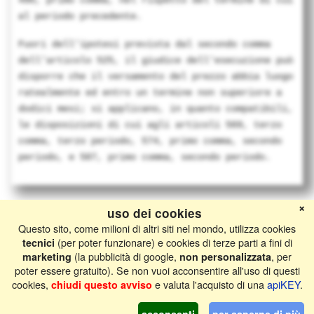
490, primo comma, nel rispetto del termine di cui
al periodo precedente.
Fuori dell'ipotesi prevista dal secondo comma
dell'articolo 525, il giudice dell'esecuzione può
disporre che il versamento del prezzo abbia luogo
ratealmente ed entro un termine non superiore a
dodici mesi; si applicano, in quanto compatibili,
le disposizioni di cui agli articoli 569, terzo
comma, terzo periodo, 574, primo comma, secondo
periodo, e 587, primo comma, secondo periodo.
❌
uso dei cookies
Ultima modifica 4 anni fa
Questo sito, come milioni di altri siti nel mondo, utilizza cookies
(per poter funzionare) e cookies di terze parti a fini di
tecnici
(la pubblicità di google,
, per
marketing
non personalizzata
Diritto Pratico
Cellulare‌
Desktop
poter essere gratuito). Se non vuoi acconsentire all'uso di questi
Il contenuto è disponibile in base alla licenza
Creative Commons
cookies,
e valuta l'acquisto di una
apiKEY
.
chiudi questo avviso
Attribuzione - Condividi allo stesso modo 3.0 Italia
, se non
diversamente specificato.
acconsenti
per saperne di più