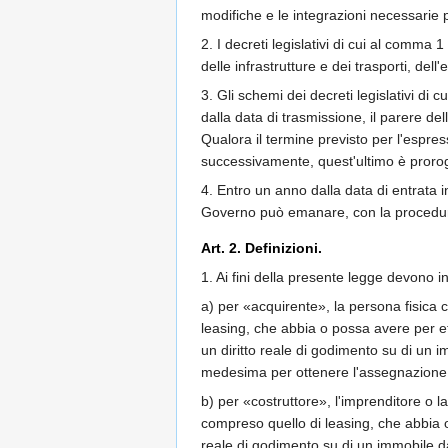
modifiche e le integrazioni necessarie p
2. I decreti legislativi di cui al comma 
delle infrastrutture e dei trasporti, dell
3. Gli schemi dei decreti legislativi d
dalla data di trasmissione, il parere d
Qualora il termine previsto per l'espr
successivamente, quest'ultimo è proroga
4. Entro un anno dalla data di entrata in v
Governo può emanare, con la procedura i
Art. 2. Definizioni.
1. Ai fini della presente legge devono i
a) per «acquirente», la persona fisica 
leasing, che abbia o possa avere per ef
un diritto reale di godimento su di un 
medesima per ottenere l'assegnazione in 
b) per «costruttore», l'imprenditore o 
compreso quello di leasing, che abbia o 
reale di godimento su di un immobile da 