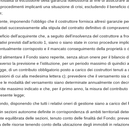
modalità di escussione della garanzia fideiussoria al fine di assicurare all
rocedimenti implicanti una situazione di crisi, escludendo il beneficio de
e;
nte, imponendo l'obbligo che il costruttore fornisca altresì garanzie per 
estati successivamente alla stipula del contratto definitivo di compravendi
eneficio dell'acquirente che, a seguito dell'insolvenza del costruttore a 
tivi previsti dall'articolo 1, siano o siano state in corso procedure implic
entualmente corrisposto e il mancato conseguimento della proprietà o 
 alimentare il Fondo siano reperite, senza alcun onere per il bilancio d
ttraverso la previsione e l'istituzione, per un periodo massimo di quindici a
ge, di un contributo obbligatorio posto a carico dei costruttori tenuti a 
ussioni di cui alla medesima lettera c); prevedere che il versamento sia 
e le modalità del versamento siano determinate annualmente con decreto 
imite massimo indicato e che, per il primo anno, la misura del contributo
presente legge;
Fondo, disponendo che tutti i relativi oneri di gestione siano a carico d
 in sezioni autonome definite in corrispondenza di ambiti territoriali de
 equilibrata delle sezioni, tenuto conto delle finalità del Fondo; preve
 delle risorse tenendo conto della ubicazione degli immobili in relazione 