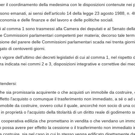
er il coordinamento della medesima con le disposizioni contenute nei pre
1 sono emanati, ai sensi dell'articolo 14 della legge 23 agosto 1988, n. 40
'economia e delle finanze e del lavoro e delle politiche sociali.
i cui al comma 1 sono trasmessi alla Camera dei deputati e al Senato dell
elle Commissioni parlamentari competenti per materia; decorso tale ter
essione del parere delle Commissioni parlamentari scada nei trenta gio
to di centoventi giorni.
igore dell'ultimo dei decreti legislativi di cui al comma 1, nel rispetto dei 
ndicata nei commi 2 e 3, disposizioni integrative e correttive dei medes
ntendersi:
che sia promissaria acquirente o che acquisti un immobile da costruire, 
fetto l'acquisto o comunque il trasferimento non immediato, a sé o ad un 
immobile da costruire, ovvero colui il quale, ancorché non socio di una c
proprietà o l'acquisto della titolarità di un diritto reale di godimento s
la cooperativa edilizia che promettano in vendita o che vendano un immob
possa avere per effetto la cessione o il trasferimento non immediato in fa
costruire, sia nel caso in cui lo stesso venga edificato direttamente da