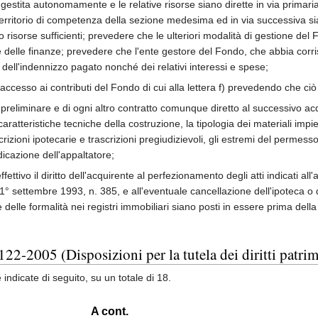
gestita autonomamente e le relative risorse siano dirette in via primaria 
l territorio di competenza della sezione medesima ed in via successiva sian
risorse sufficienti; prevedere che le ulteriori modalità di gestione del F
 delle finanze; prevedere che l'ente gestore del Fondo, che abbia corrisp
o dell'indennizzo pagato nonché dei relativi interessi e spese;
 di accesso ai contributi del Fondo di cui alla lettera f) prevedendo che 
to preliminare e di ogni altro contratto comunque diretto al successivo a
aratteristiche tecniche della costruzione, la tipologia dei materiali impie
izioni ipotecarie e trascrizioni pregiudizievoli, gli estremi del permesso
dicazione dell'appaltatore;
ttivo il diritto dell'acquirente al perfezionamento degli atti indicati al
ivo 1° settembre 1993, n. 385, e all'eventuale cancellazione dell'ipoteca
 delle formalità nei registri immobiliari siano posti in essere prima della
22-2005 (Disposizioni per la tutela dei diritti patrim
indicate di seguito, su un totale di 18.
A cont.