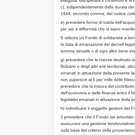
eseguita; disciplinare il contenuto e le 
c), indipendentemente dalla durata dei p
1944, secondo comma, del codice civil
e) prevedere forme di tutela dell'acquire
per vizi e difformità che si siano manif
f) istituire un Fondo di solidarietà a b
la data di emanazione dei decreti legisla
somme versate o di ogni altro bene ev
g) prevedere che le risorse destinate ad
Bolzano o degli altri enti territoriali, a
emanati in attuazione della presente leg
non superiore al 5 per mille delle fidei
prevedere che la misura del contributo 
dell'economia e delle finanze entro il l
legislativi emanati in attuazione della 
h) individuare il soggetto gestore del 
i) prevedere che il Fondo sia articolato
assicurare una gestione tendenzialmente
sulla base del criterio della provenienza