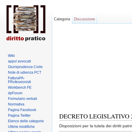
Categoria
Discussione
Wiki
apps! avvocati
Giurisprudenza Civile
Note di udienza PCT
FatturaPA-
PRofessionisti
Workbench FE
dpForum
Formulario verbali
Normativa
Vai a:
navigazione
,
ricerca
Pagina Facebook
DECRETO LEGISLATIVO 20 
Pagina Twitter
Elenco delle categorie
Disposizioni per la tutela dei diritti pa
Ultime modifiche