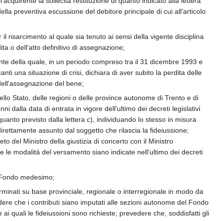
'acquirente la sollecita restituzione di quanto indicato alla lettera
lla preventiva escussione del debitore principale di cui all'articolo
il risarcimento al quale sia tenuto ai sensi della vigente disciplina
ta o dell'atto definitivo di assegnazione;
fronte della quale, in un periodo compreso tra il 31 dicembre 1993 e
anti una situazione di crisi, dichiara di aver subito la perdita delle
dell'assegnazione del bene;
ello Stato, delle regioni o delle province autonome di Trento e di
nni dalla data di entrata in vigore dell'ultimo dei decreti legislativi
quanto previsto dalla lettera c), individuando lo stesso in misura
direttamente assunto dal soggetto che rilascia la fideiussione;
del Ministro della giustizia di concerto con il Ministro
 e le modalità del versamento siano indicate nell'ultimo dei decreti
el Fondo medesimo;
terminati su base provinciale, regionale o interregionale in modo da
dere che i contributi siano imputati alle sezioni autonome del Fondo
ai quali le fideiussioni sono richieste; prevedere che, soddisfatti gli