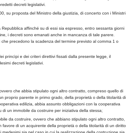
detti decreti legislativi.
0, su proposta del Ministro della giustizia, di concerto con i Ministri
a Repubblica affinché su di essi sia espresso, entro sessanta giorni
mine, i decreti sono emanati anche in mancanza di tale parere.
rni che precedono la scadenza del termine previsto al comma 1 o
princìpi e dei criteri direttivi fissati dalla presente legge, il
imi decreti legislativi.
ovvero che abbia stipulato ogni altro contratto, compreso quello di
proprio parente in primo grado, della proprietà o della titolarità di
ooperativa edilizia, abbia assunto obbligazioni con la cooperativa
u di un immobile da costruire per iniziativa della stessa;
ile da costruire, ovvero che abbiano stipulato ogni altro contratto,
vore di un acquirente della proprietà o della titolarità di un diritto
i medesimi sia nel caso in cui la realizzazione della costruzione sia