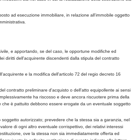
ottoposto ad esecuzione immobiliare, in relazione all'immobile oggetto
mministrativa.
civile, e apportando, se del caso, le opportune modifiche ed
i diritti dell'acquirente discendenti dalla stipula del contratto
dell'acquirente e la modifica dell'articolo 72 del regio decreto 16
del contratto preliminare d'acquisto o dell'atto equipollente ai sensi
e complessivamente ha riscosso e deve ancora riscuotere prima della
elle che è pattuito debbono essere erogate da un eventuale soggetto
ro soggetto autorizzato; prevedere che la stessa sia a garanzia, nel
alore di ogni altro eventuale corrispettivo, dei relativi interessi
restituzione, ove la stessa non sia immediatamente offerta ed