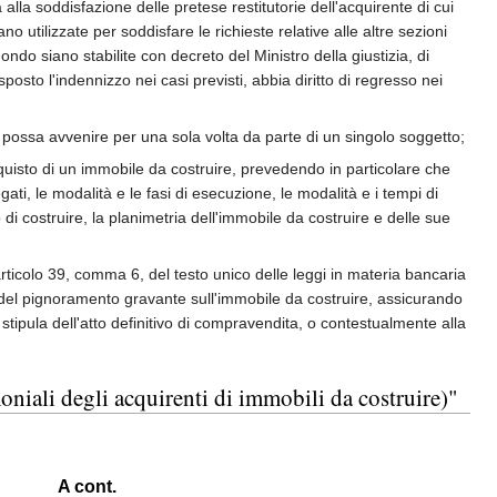
alla soddisfazione delle pretese restitutorie dell'acquirente di cui
o utilizzate per soddisfare le richieste relative alle altre sezioni
ondo siano stabilite con decreto del Ministro della giustizia, di
osto l'indennizzo nei casi previsti, abbia diritto di regresso nei
ciò possa avvenire per una sola volta da parte di un singolo soggetto;
cquisto di un immobile da costruire, prevedendo in particolare che
gati, le modalità e le fasi di esecuzione, le modalità e i tempi di
 di costruire, la planimetria dell'immobile da costruire e delle sue
l'articolo 39, comma 6, del testo unico delle leggi in materia bancaria
 o del pignoramento gravante sull'immobile da costruire, assicurando
 stipula dell'atto definitivo di compravendita, o contestualmente alla
oniali degli acquirenti di immobili da costruire)"
A cont.