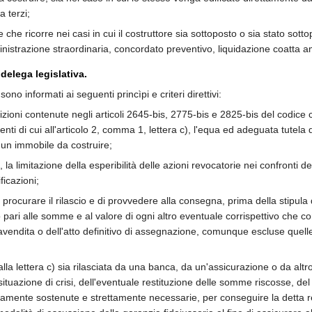
 terzi;
ne che ricorre nei casi in cui il costruttore sia sottoposto o sia stato s
inistrazione straordinaria, concordato preventivo, liquidazione coatta a
a delega legislativa.
1 sono informati ai seguenti princìpi e criteri direttivi:
zioni contenute negli articoli 2645-bis, 2775-bis e 2825-bis del codice 
enti di cui all'articolo 2, comma 1, lettera c), l'equa ed adeguata tutela de
i un immobile da costruire;
a), la limitazione della esperibilità delle azioni revocatorie nei confronti 
icazioni;
 procurare il rilascio e di provvedere alla consegna, prima della stipula 
orto pari alle somme e al valore di ogni altro eventuale corrispettivo ch
pravendita o dell'atto definitivo di assegnazione, comunque escluse qu
alla lettera c) sia rilasciata da una banca, da un'assicurazione o da alt
 situazione di crisi, dell'eventuale restituzione delle somme riscosse, del v
tivamente sostenute e strettamente necessarie, per conseguire la detta 