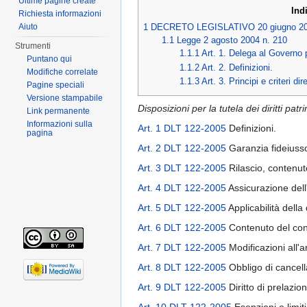
Ultime pagine create
Ind
Richiesta informazioni
Aiuto
1
DECRETO LEGISLATIVO 20 giugno 200
1.1
Legge 2 agosto 2004 n. 210
Strumenti
1.1.1
Art. 1. Delega al Governo p
Puntano qui
1.1.2
Art. 2. Definizioni.
Modifiche correlate
1.1.3
Art. 3. Principi e criteri dir
Pagine speciali
Versione stampabile
Disposizioni per la tutela dei diritti pat
Link permanente
Informazioni sulla
Art. 1 DLT 122-2005
Definizioni.
pagina
Art. 2 DLT 122-2005
Garanzia fideiusso
Art. 3 DLT 122-2005
Rilascio, contenut
Art. 4 DLT 122-2005
Assicurazione dell
Art. 5 DLT 122-2005
Applicabilità della 
Art. 6 DLT 122-2005
Contenuto del cont
Art. 7 DLT 122-2005
Modificazioni all'a
Art. 8 DLT 122-2005
Obbligo di cancell
Art. 9 DLT 122-2005
Diritto di prelazio