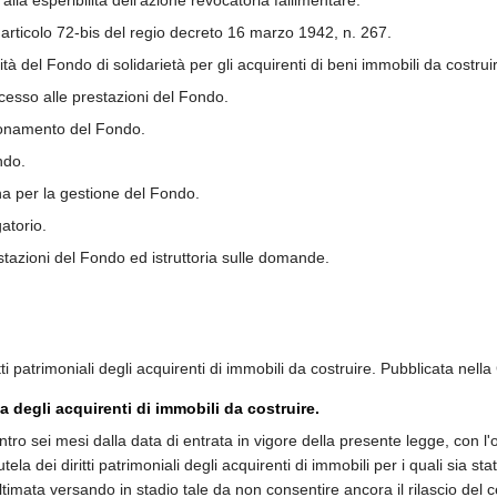
 alla esperibilità dell'azione revocatoria fallimentare.
'articolo 72-bis del regio decreto 16 marzo 1942, n. 267.
lità del Fondo di solidarietà per gli acquirenti di beni immobili da costrui
ccesso alle prestazioni del Fondo.
ionamento del Fondo.
ndo.
ina per la gestione del Fondo.
atorio.
tazioni del Fondo ed istruttoria sulle domande.
tti patrimoniali degli acquirenti di immobili da costruire. Pubblicata nell
la degli acquirenti di immobili da costruire.
ro sei mesi dalla data di entrata in vigore della presente legge, con l'osse
utela dei diritti patrimoniali degli acquirenti di immobili per i quali sia 
ltimata versando in stadio tale da non consentire ancora il rilascio del ce